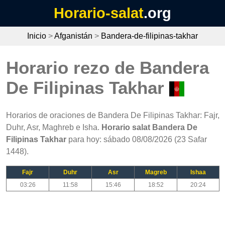
Horario-salat
.org
Inicio
>
Afganistán
>
Bandera-de-filipinas-takhar
Horario rezo de Bandera
De Filipinas Takhar
Horarios de oraciones de Bandera De Filipinas Takhar: Fajr,
Duhr, Asr, Maghreb e Isha.
Horario salat Bandera De
Filipinas Takhar
para hoy: sábado 08/08/2026 (23 Safar
1448).
Fajr
Duhr
Asr
Magreb
Ishaa
03:26
11:58
15:46
18:52
20:24