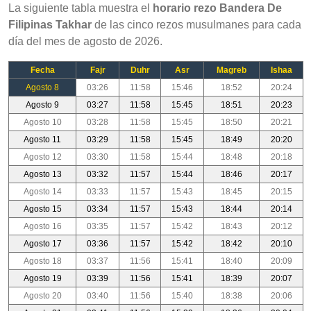
La siguiente tabla muestra el
horario rezo Bandera De
Filipinas Takhar
de las cinco rezos musulmanes para cada
día del mes de agosto de 2026.
Fecha
Fajr
Duhr
Asr
Magreb
Ishaa
Agosto 8
03:26
11:58
15:46
18:52
20:24
Agosto 9
03:27
11:58
15:45
18:51
20:23
Agosto 10
03:28
11:58
15:45
18:50
20:21
Agosto 11
03:29
11:58
15:45
18:49
20:20
Agosto 12
03:30
11:58
15:44
18:48
20:18
Agosto 13
03:32
11:57
15:44
18:46
20:17
Agosto 14
03:33
11:57
15:43
18:45
20:15
Agosto 15
03:34
11:57
15:43
18:44
20:14
Agosto 16
03:35
11:57
15:42
18:43
20:12
Agosto 17
03:36
11:57
15:42
18:42
20:10
Agosto 18
03:37
11:56
15:41
18:40
20:09
Agosto 19
03:39
11:56
15:41
18:39
20:07
Agosto 20
03:40
11:56
15:40
18:38
20:06