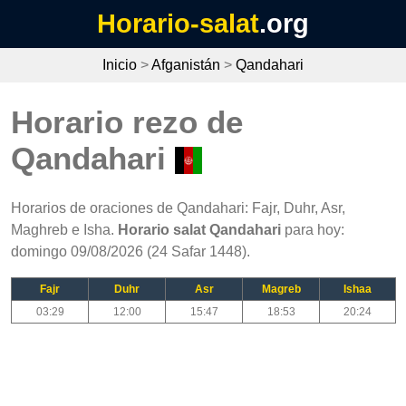
Horario-salat
.org
Inicio
>
Afganistán
>
Qandahari
Horario rezo de
Qandahari
Horarios de oraciones de Qandahari: Fajr, Duhr, Asr,
Maghreb e Isha.
Horario salat Qandahari
para hoy:
domingo 09/08/2026 (24 Safar 1448).
Fajr
Duhr
Asr
Magreb
Ishaa
03:29
12:00
15:47
18:53
20:24