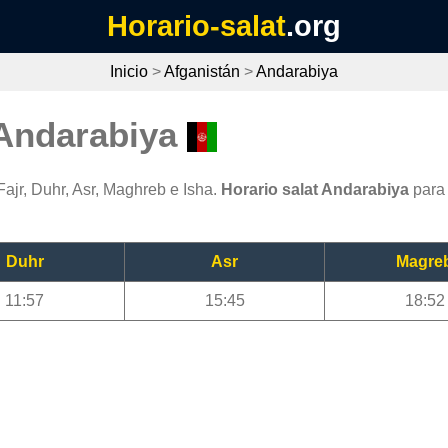
Horario-salat
.org
Inicio
>
Afganistán
>
Andarabiya
 Andarabiya
ajr, Duhr, Asr, Maghreb e Isha.
Horario salat Andarabiya
para 
Duhr
Asr
Magre
11:57
15:45
18:52