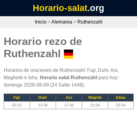
Horario-salat
.org
Inicio
>
Alemania
>
Ruthenzahl
Horario rezo de
Ruthenzahl
Horarios de oraciones de Ruthenzahl: Fajr, Duhr, Asr,
Maghreb e Isha.
Horario salat Ruthenzahl
para hoy:
domingo 2026-08-09 (24 Safar 1448).
Fajr
Duhr
Asr
Magreb
Ishaa
03:15
13:30
17:36
21:04
23:34