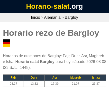
Horario-salat
.org
Inicio
>
Alemania
>
Bargloy
Horario rezo de Bargloy
Horarios de oraciones de Bargloy: Fajr, Duhr, Asr, Maghreb
e Isha.
Horario salat Bargloy
para hoy: sábado 2026-08-08
(23 Safar 1448).
Fajr
Duhr
Asr
Magreb
Ishaa
03:17
13:32
17:39
21:07
23:37