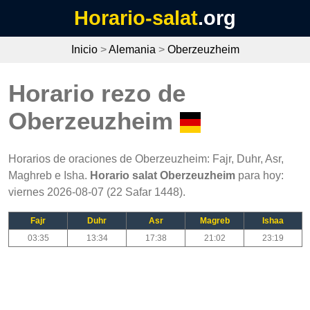
Horario-salat
.org
Inicio
>
Alemania
>
Oberzeuzheim
Horario rezo de
Oberzeuzheim
Horarios de oraciones de Oberzeuzheim: Fajr, Duhr, Asr,
Maghreb e Isha.
Horario salat Oberzeuzheim
para hoy:
viernes 2026-08-07 (22 Safar 1448).
Fajr
Duhr
Asr
Magreb
Ishaa
03:35
13:34
17:38
21:02
23:19