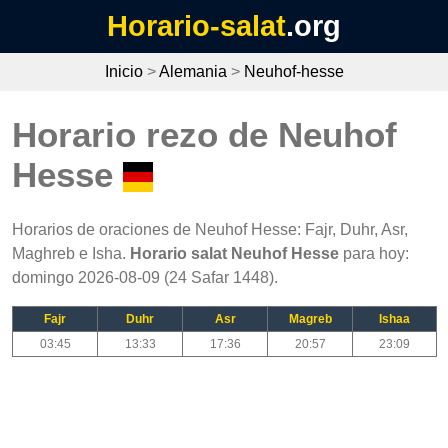
Horario-salat
.org
Inicio
>
Alemania
>
Neuhof-hesse
Horario rezo de Neuhof
Hesse
Horarios de oraciones de Neuhof Hesse: Fajr, Duhr, Asr,
Maghreb e Isha.
Horario salat Neuhof Hesse
para hoy:
domingo 2026-08-09 (24 Safar 1448).
Fajr
Duhr
Asr
Magreb
Ishaa
03:45
13:33
17:36
20:57
23:09