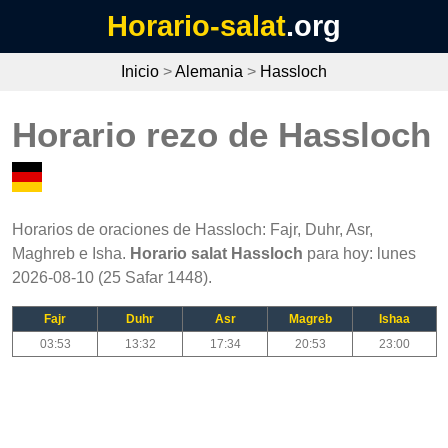
Horario-salat
.org
Inicio
>
Alemania
>
Hassloch
Horario rezo de Hassloch
Horarios de oraciones de Hassloch: Fajr, Duhr, Asr,
Maghreb e Isha.
Horario salat Hassloch
para hoy: lunes
2026-08-10 (25 Safar 1448).
Fajr
Duhr
Asr
Magreb
Ishaa
03:53
13:32
17:34
20:53
23:00