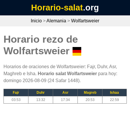
Horario-salat
.org
Inicio
>
Alemania
>
Wolfartsweier
Horario rezo de
Wolfartsweier
Horarios de oraciones de Wolfartsweier: Fajr, Duhr, Asr,
Maghreb e Isha.
Horario salat Wolfartsweier
para hoy:
domingo 2026-08-09 (24 Safar 1448).
Fajr
Duhr
Asr
Magreb
Ishaa
03:53
13:32
17:34
20:53
22:59