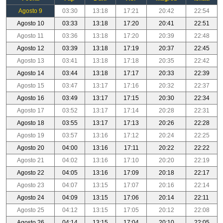
Agosto 9
03:30
13:18
17:21
20:42
22:54
Agosto 10
03:33
13:18
17:20
20:41
22:51
Agosto 11
03:36
13:18
17:20
20:39
22:48
Agosto 12
03:39
13:18
17:19
20:37
22:45
Agosto 13
03:41
13:18
17:18
20:35
22:42
Agosto 14
03:44
13:18
17:17
20:33
22:39
Agosto 15
03:47
13:17
17:16
20:32
22:37
Agosto 16
03:49
13:17
17:15
20:30
22:34
Agosto 17
03:52
13:17
17:14
20:28
22:31
Agosto 18
03:55
13:17
17:13
20:26
22:28
Agosto 19
03:57
13:16
17:12
20:24
22:25
Agosto 20
04:00
13:16
17:11
20:22
22:22
Agosto 21
04:02
13:16
17:10
20:20
22:19
Agosto 22
04:05
13:16
17:09
20:18
22:17
Agosto 23
04:07
13:15
17:07
20:16
22:14
Agosto 24
04:09
13:15
17:06
20:14
22:11
Agosto 25
04:12
13:15
17:05
20:12
22:08
Agosto 26
04:14
13:15
17:04
20:10
22:05