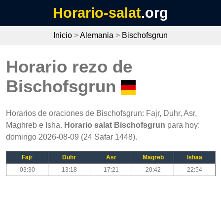
Horario-salat
.org
Inicio
>
Alemania
>
Bischofsgrun
Horario rezo de
Bischofsgrun
Horarios de oraciones de Bischofsgrun: Fajr, Duhr, Asr,
Maghreb e Isha.
Horario salat Bischofsgrun
para hoy:
domingo 2026-08-09 (24 Safar 1448).
Fajr
Duhr
Asr
Magreb
Ishaa
03:30
13:18
17:21
20:42
22:54