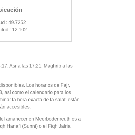
bicación
tud : 49.7252
itud : 12.102
17, Asr a las 17:21, Maghrib a las
disponibles. Los horarios de Fajr,
, así como el calendario para los
nar la hora exacta de la salat, están
tán accesibles.
 o del amanecer en Meerbodenreuth es a
qh Hanafi (Sunni) o el Fiqh Jafria