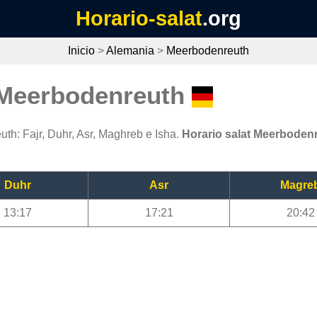
Horario-salat
.org
Inicio
>
Alemania
>
Meerbodenreuth
 Meerbodenreuth
th: Fajr, Duhr, Asr, Maghreb e Isha.
Horario salat Meerboden
Duhr
Asr
Magre
13:17
17:21
20:42