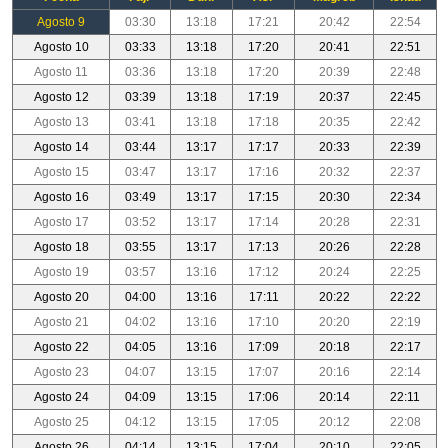
Agosto 9
03:30
13:18
17:21
20:42
22:54
Agosto 10
03:33
13:18
17:20
20:41
22:51
Agosto 11
03:36
13:18
17:20
20:39
22:48
Agosto 12
03:39
13:18
17:19
20:37
22:45
Agosto 13
03:41
13:18
17:18
20:35
22:42
Agosto 14
03:44
13:17
17:17
20:33
22:39
Agosto 15
03:47
13:17
17:16
20:32
22:37
Agosto 16
03:49
13:17
17:15
20:30
22:34
Agosto 17
03:52
13:17
17:14
20:28
22:31
Agosto 18
03:55
13:17
17:13
20:26
22:28
Agosto 19
03:57
13:16
17:12
20:24
22:25
Agosto 20
04:00
13:16
17:11
20:22
22:22
Agosto 21
04:02
13:16
17:10
20:20
22:19
Agosto 22
04:05
13:16
17:09
20:18
22:17
Agosto 23
04:07
13:15
17:07
20:16
22:14
Agosto 24
04:09
13:15
17:06
20:14
22:11
Agosto 25
04:12
13:15
17:05
20:12
22:08
Agosto 26
04:14
13:15
17:04
20:10
22:05