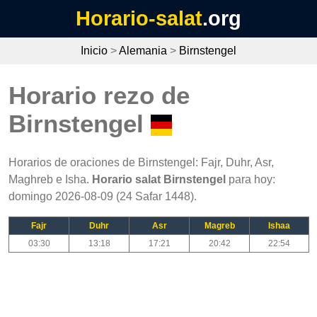
Horario-salat
.org
Inicio
>
Alemania
>
Birnstengel
Horario rezo de
Birnstengel
Horarios de oraciones de Birnstengel: Fajr, Duhr, Asr,
Maghreb e Isha.
Horario salat Birnstengel
para hoy:
domingo 2026-08-09 (24 Safar 1448).
Fajr
Duhr
Asr
Magreb
Ishaa
03:30
13:18
17:21
20:42
22:54