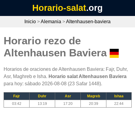
Horario-salat
.org
Inicio
>
Alemania
>
Altenhausen-baviera
Horario rezo de
Altenhausen Baviera
Horarios de oraciones de Altenhausen Baviera: Fajr, Duhr,
Asr, Maghreb e Isha.
Horario salat Altenhausen Baviera
para hoy: sábado 2026-08-08 (23 Safar 1448).
Fajr
Duhr
Asr
Magreb
Ishaa
03:42
13:19
17:20
20:39
22:44