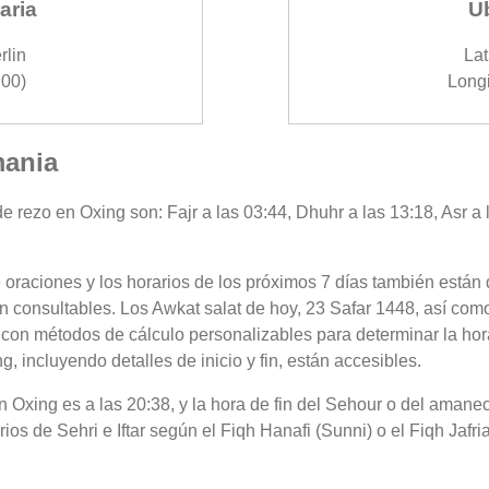
aria
U
rlin
Lat
00)
Longi
mania
 rezo en Oxing son: Fajr a las 03:44, Dhuhr a las 13:18, Asr a 
 oraciones y los horarios de los próximos 7 días también están 
n consultables. Los Awkat salat de hoy, 23 Safar 1448, así como
 con métodos de cálculo personalizables para determinar la hora
 incluyendo detalles de inicio y fin, están accesibles.
 en Oxing es a las 20:38, y la hora de fin del Sehour o del ama
rios de Sehri e Iftar según el Fiqh Hanafi (Sunni) o el Fiqh Jafr