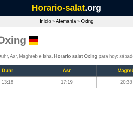
Horario-salat
.org
Inicio
>
Alemania
>
Oxing
 Oxing
Duhr, Asr, Maghreb e Isha.
Horario salat Oxing
para hoy: sábad
Duhr
Asr
Magre
13:18
17:19
20:38