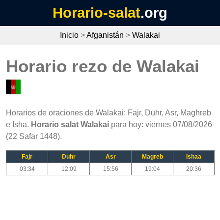
Horario-salat
.org
Inicio
>
Afganistán
>
Walakai
Horario rezo de Walakai
Horarios de oraciones de Walakai: Fajr, Duhr, Asr, Maghreb
e Isha.
Horario salat Walakai
para hoy: viernes 07/08/2026
(22 Safar 1448).
Fajr
Duhr
Asr
Magreb
Ishaa
03:34
12:09
15:56
19:04
20:36