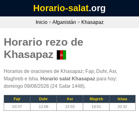
Horario-salat
.org
Inicio
>
Afganistán
>
Khasapaz
Horario rezo de
Khasapaz
Horarios de oraciones de Khasapaz: Fajr, Duhr, Asr,
Maghreb e Isha.
Horario salat Khasapaz
para hoy:
domingo 09/08/2026 (24 Safar 1448).
Fajr
Duhr
Asr
Magreb
Ishaa
03:37
12:08
15:55
19:01
20:32