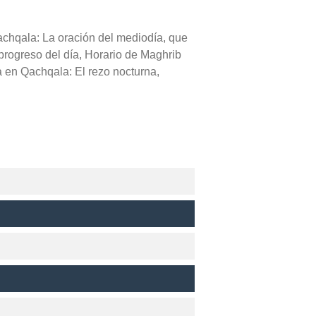
achqala: La oración del mediodía, que
 progreso del día, Horario de Maghrib
a en Qachqala: El rezo nocturna,