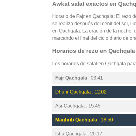
Awkat salat exactos en Qachq
Horario de Fajr en Qachqala: El rezo d
se realiza después del cénit del sol, H
en Qachqala: La oración de la noche, q
marcando el final del ciclo diario de or
Horarios de rezo en Qachqala
Los horarios de salat en Qachqala par
Fajr Qachqala
: 03:41
Dhuhr Qachqala : 12:02
Asr Qachqala : 15:45
Maghrib Qachqala
: 18:50
Isha Qachqala : 20:17