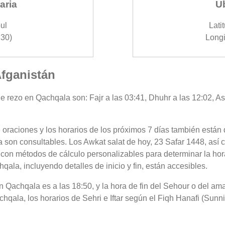
aria
U
ul
Lati
30)
Longi
Afganistán
e rezo en Qachqala son: Fajr a las 03:41, Dhuhr a las 12:02, Asr
 oraciones y los horarios de los próximos 7 días también están 
 son consultables. Los Awkat salat de hoy, 23 Safar 1448, así 
 con métodos de cálculo personalizables para determinar la hora
ala, incluyendo detalles de inicio y fin, están accesibles.
 en Qachqala es a las 18:50, y la hora de fin del Sehour o del a
qala, los horarios de Sehri e Iftar según el Fiqh Hanafi (Sunni)