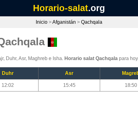
Horario-salat
.org
Inicio
>
Afganistán
>
Qachqala
 Qachqala
r, Duhr, Asr, Maghreb e Isha.
Horario salat Qachqala
para hoy
Duhr
Asr
Magre
12:02
15:45
18:50