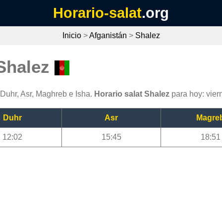
Horario-salat
.org
Inicio
>
Afganistán
>
Shalez
 Shalez
 Duhr, Asr, Maghreb e Isha.
Horario salat Shalez
para hoy: vier
Duhr
Asr
Magre
12:02
15:45
18:51