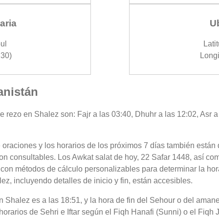
aria
U
ul
Lati
30)
Longi
anistán
e rezo en Shalez son: Fajr a las 03:40, Dhuhr a las 12:02, Asr a
 oraciones y los horarios de los próximos 7 días también están 
on consultables. Los Awkat salat de hoy, 22 Safar 1448, así co
 con métodos de cálculo personalizables para determinar la hora
, incluyendo detalles de inicio y fin, están accesibles.
 en Shalez es a las 18:51, y la hora de fin del Sehour o del am
horarios de Sehri e Iftar según el Fiqh Hanafi (Sunni) o el Fiqh