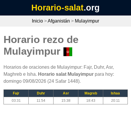
Horario-salat
.org
Inicio
>
Afganistán
>
Mulayimpur
Horario rezo de
Mulayimpur
Horarios de oraciones de Mulayimpur: Fajr, Duhr, Asr,
Maghreb e Isha.
Horario salat Mulayimpur
para hoy:
domingo 09/08/2026 (24 Safar 1448).
Fajr
Duhr
Asr
Magreb
Ishaa
03:31
11:54
15:38
18:43
20:11