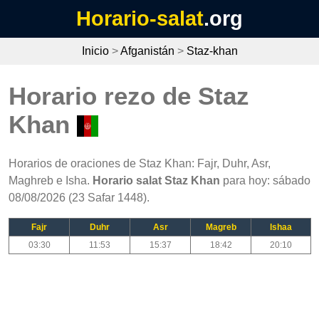
Horario-salat
.org
Inicio
>
Afganistán
>
Staz-khan
Horario rezo de Staz
Khan
Horarios de oraciones de Staz Khan: Fajr, Duhr, Asr,
Maghreb e Isha.
Horario salat Staz Khan
para hoy: sábado
08/08/2026 (23 Safar 1448).
Fajr
Duhr
Asr
Magreb
Ishaa
03:30
11:53
15:37
18:42
20:10