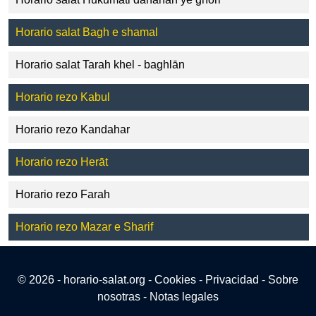
Horario salat Bagh e shamal
Horario salat Tarah khel - baghlān
Horario rezo Kabul
Horario rezo Kandahar
Horario rezo Herāt
Horario rezo Farah
Horario rezo Mazar e Sharif
© 2026 - horario-salat.org -
Cookies
-
Privacidad
-
Sobre
nosotras
-
Notas legales