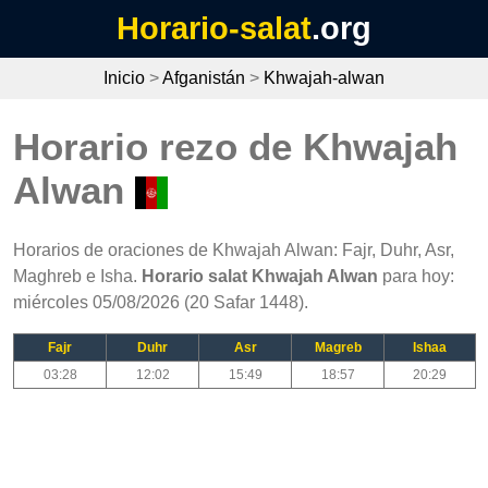
Horario-salat
.org
Inicio
>
Afganistán
>
Khwajah-alwan
Horario rezo de Khwajah
Alwan
Horarios de oraciones de Khwajah Alwan: Fajr, Duhr, Asr,
Maghreb e Isha.
Horario salat Khwajah Alwan
para hoy:
miércoles 05/08/2026 (20 Safar 1448).
Fajr
Duhr
Asr
Magreb
Ishaa
03:28
12:02
15:49
18:57
20:29