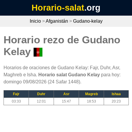
Horario-salat
.org
Inicio
>
Afganistán
>
Gudano-kelay
Horario rezo de Gudano
Kelay
Horarios de oraciones de Gudano Kelay: Fajr, Duhr, Asr,
Maghreb e Isha.
Horario salat Gudano Kelay
para hoy:
domingo 09/08/2026 (24 Safar 1448).
Fajr
Duhr
Asr
Magreb
Ishaa
03:33
12:01
15:47
18:53
20:23