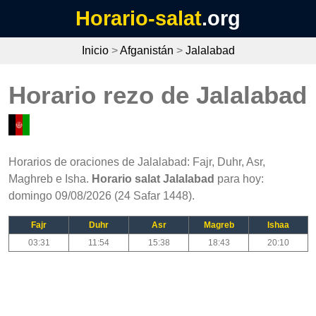
Horario-salat
.org
Inicio
>
Afganistán
>
Jalalabad
Horario rezo de Jalalabad
Horarios de oraciones de Jalalabad: Fajr, Duhr, Asr,
Maghreb e Isha.
Horario salat Jalalabad
para hoy:
domingo 09/08/2026 (24 Safar 1448).
Fajr
Duhr
Asr
Magreb
Ishaa
03:31
11:54
15:38
18:43
20:10