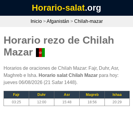
Horario-salat
.org
Inicio
>
Afganistán
>
Chilah-mazar
Horario rezo de Chilah
Mazar
Horarios de oraciones de Chilah Mazar: Fajr, Duhr, Asr,
Maghreb e Isha.
Horario salat Chilah Mazar
para hoy:
jueves 06/08/2026 (21 Safar 1448).
Fajr
Duhr
Asr
Magreb
Ishaa
03:25
12:00
15:48
18:56
20:29