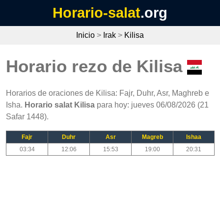
Horario-salat
.org
Inicio
>
Irak
>
Kilisa
Horario rezo de Kilisa
Horarios de oraciones de Kilisa: Fajr, Duhr, Asr, Maghreb e
Isha.
Horario salat Kilisa
para hoy: jueves 06/08/2026 (21
Safar 1448).
Fajr
Duhr
Asr
Magreb
Ishaa
03:34
12:06
15:53
19:00
20:31