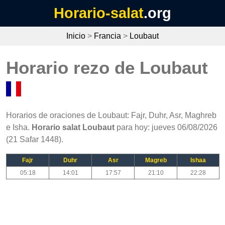
Horario-salat
.org
Inicio
>
Francia
>
Loubaut
Horario rezo de Loubaut
Horarios de oraciones de Loubaut: Fajr, Duhr, Asr, Maghreb
e Isha.
Horario salat Loubaut
para hoy: jueves 06/08/2026
(21 Safar 1448).
Fajr
Duhr
Asr
Magreb
Ishaa
05:18
14:01
17:57
21:10
22:28