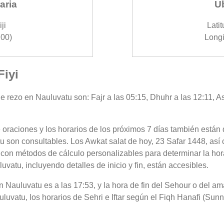
aria
U
ji
Latit
00)
Longi
Fiyi
 rezo en Nauluvatu son: Fajr a las 05:15, Dhuhr a las 12:11, As
 oraciones y los horarios de los próximos 7 días también están 
u son consultables. Los Awkat salat de hoy, 23 Safar 1448, así
 con métodos de cálculo personalizables para determinar la hora
atu, incluyendo detalles de inicio y fin, están accesibles.
 en Nauluvatu es a las 17:53, y la hora de fin del Sehour o del 
uvatu, los horarios de Sehri e Iftar según el Fiqh Hanafi (Sunni