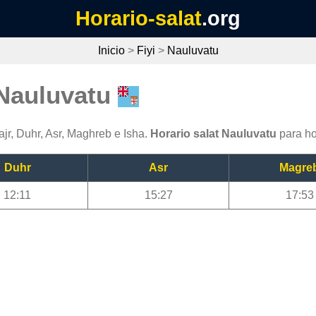
Horario-salat
.org
Inicio
>
Fiyi
>
Nauluvatu
 Nauluvatu
jr, Duhr, Asr, Maghreb e Isha.
Horario salat Nauluvatu
para ho
Duhr
Asr
Magre
12:11
15:27
17:53