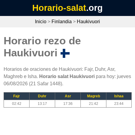
Horario-salat
.org
Inicio
>
Finlandia
>
Haukivuori
Horario rezo de
Haukivuori
Horarios de oraciones de Haukivuori: Fajr, Duhr, Asr,
Maghreb e Isha.
Horario salat Haukivuori
para hoy: jueves
06/08/2026 (21 Safar 1448).
Fajr
Duhr
Asr
Magreb
Ishaa
02:42
13:17
17:36
21:42
23:44