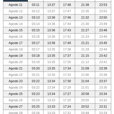
Agosto 11
03:11
13:37
17:48
21:38
23:53
Agosto 12
03:12
13:37
17:47
21:35
23:52
Agosto 13
03:13
13:36
17:46
21:32
23:50
Agosto 14
03:14
13:36
17:44
21:30
23:49
Agosto 15
03:15
13:36
17:43
21:27
23:48
Agosto 16
03:16
13:36
17:41
21:24
23:46
Agosto 17
03:17
13:36
17:40
21:21
23:45
Agosto 18
03:17
13:35
17:38
21:18
23:44
Agosto 19
03:18
13:35
17:37
21:15
23:42
Agosto 20
03:19
13:35
17:35
21:12
23:41
Agosto 21
03:20
13:35
17:34
21:09
23:39
Agosto 22
03:21
13:34
17:32
21:06
23:38
Agosto 23
03:22
13:34
17:30
21:04
23:37
Agosto 24
03:22
13:34
17:29
21:01
23:35
Agosto 25
03:23
13:34
17:27
20:58
23:34
Agosto 26
03:24
13:33
17:25
20:55
23:32
Agosto 27
03:25
13:33
17:24
20:52
23:31
Agosto 28
03:26
13:33
17:22
20:49
23:29