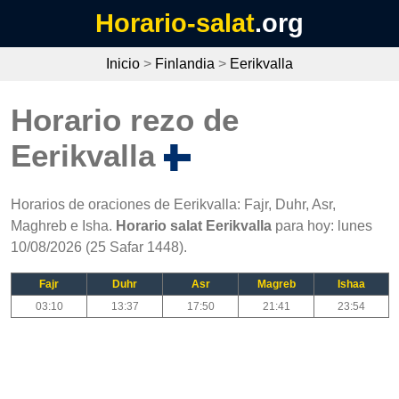
Horario-salat
.org
Inicio
>
Finlandia
>
Eerikvalla
Horario rezo de
Eerikvalla
Horarios de oraciones de Eerikvalla: Fajr, Duhr, Asr,
Maghreb e Isha.
Horario salat Eerikvalla
para hoy: lunes
10/08/2026 (25 Safar 1448).
Fajr
Duhr
Asr
Magreb
Ishaa
03:10
13:37
17:50
21:41
23:54