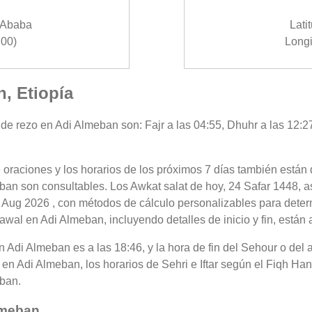
_Ababa
Lati
00)
Longi
n, Etiopía
de rezo en Adi Almeban son: Fajr a las 04:55, Dhuhr a las 12:27
 oraciones y los horarios de los próximos 7 días también están 
ban son consultables. Los Awkat salat de hoy, 24 Safar 1448, a
 Aug 2026 , con métodos de cálculo personalizables para determi
wal en Adi Almeban, incluyendo detalles de inicio y fin, están 
 en Adi Almeban es a las 18:46, y la hora de fin del Sehour o d
en Adi Almeban, los horarios de Sehri e Iftar según el Fiqh Hanaf
eban.
lmeban