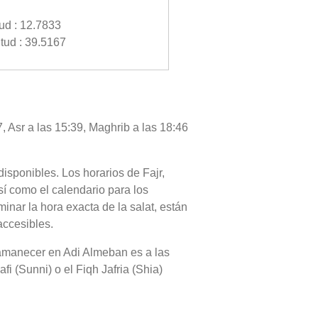
tud : 12.7833
tud : 39.5167
, Asr a las 15:39, Maghrib a las 18:46
disponibles. Los horarios de Fajr,
sí como el calendario para los
nar la hora exacta de la salat, están
accesibles.
el amanecer en Adi Almeban es a las
i (Sunni) o el Fiqh Jafria (Shia)