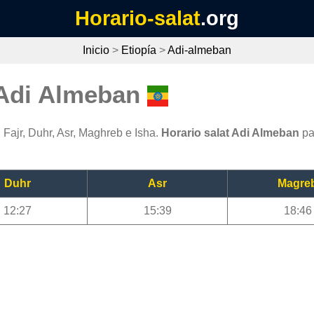
Horario-salat
.org
Inicio
>
Etiopía
>
Adi-almeban
 Adi Almeban
Fajr, Duhr, Asr, Maghreb e Isha.
Horario salat Adi Almeban
pa
Duhr
Asr
Magre
12:27
15:39
18:46