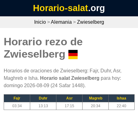
Horario-salat
.org
Inicio
>
Alemania
>
Zwieselberg
Horario rezo de
Zwieselberg
Horarios de oraciones de Zwieselberg: Fajr, Duhr, Asr,
Maghreb e Isha.
Horario salat Zwieselberg
para hoy:
domingo 2026-08-09 (24 Safar 1448).
Fajr
Duhr
Asr
Magreb
Ishaa
03:34
13:13
17:15
20:34
22:40