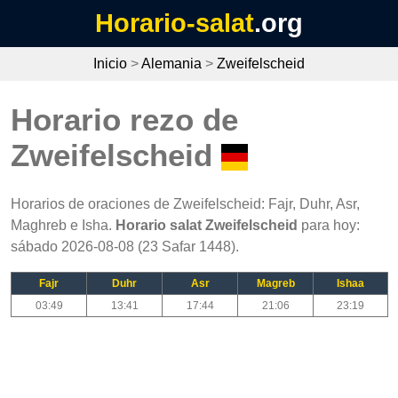
Horario-salat
.org
Inicio
>
Alemania
>
Zweifelscheid
Horario rezo de
Zweifelscheid
Horarios de oraciones de Zweifelscheid: Fajr, Duhr, Asr,
Maghreb e Isha.
Horario salat Zweifelscheid
para hoy:
sábado 2026-08-08 (23 Safar 1448).
Fajr
Duhr
Asr
Magreb
Ishaa
03:49
13:41
17:44
21:06
23:19