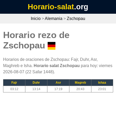
Horario-salat
.org
Inicio
>
Alemania
>
Zschopau
Horario rezo de
Zschopau
Horarios de oraciones de Zschopau: Fajr, Duhr, Asr,
Maghreb e Isha.
Horario salat Zschopau
para hoy: viernes
2026-08-07 (22 Safar 1448).
Fajr
Duhr
Asr
Magreb
Ishaa
03:12
13:14
17:19
20:43
23:01