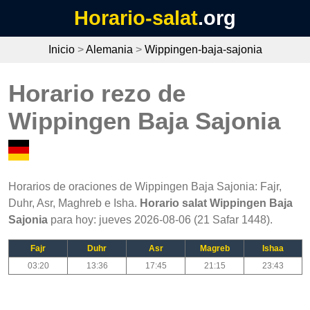
Horario-salat
.org
Inicio
>
Alemania
>
Wippingen-baja-sajonia
Horario rezo de
Wippingen Baja Sajonia
Horarios de oraciones de Wippingen Baja Sajonia: Fajr,
Duhr, Asr, Maghreb e Isha.
Horario salat Wippingen Baja
Sajonia
para hoy: jueves 2026-08-06 (21 Safar 1448).
Fajr
Duhr
Asr
Magreb
Ishaa
03:20
13:36
17:45
21:15
23:43