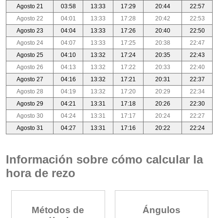
Agosto 21
03:58
13:33
17:29
20:44
22:57
Agosto 22
04:01
13:33
17:28
20:42
22:53
Agosto 23
04:04
13:33
17:26
20:40
22:50
Agosto 24
04:07
13:33
17:25
20:38
22:47
Agosto 25
04:10
13:32
17:24
20:35
22:43
Agosto 26
04:13
13:32
17:22
20:33
22:40
Agosto 27
04:16
13:32
17:21
20:31
22:37
Agosto 28
04:19
13:32
17:20
20:29
22:34
Agosto 29
04:21
13:31
17:18
20:26
22:30
Agosto 30
04:24
13:31
17:17
20:24
22:27
Agosto 31
04:27
13:31
17:16
20:22
22:24
Información sobre cómo calcular la
hora de rezo
Métodos de
Ángulos