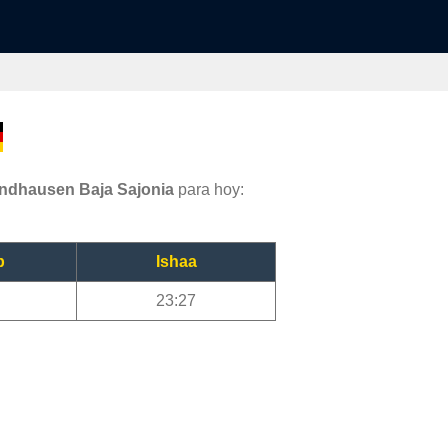
indhausen Baja Sajonia
para hoy:
b
Ishaa
23:27