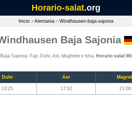
Horario-salat
.org
Inicio
>
Alemania
>
Windhausen-baja-sajonia
 Windhausen Baja Sajonia
aja Sajonia: Fajr, Duhr, Asr, Maghreb e Isha.
Horario salat W
Duhr
Asr
Magre
13:25
17:32
21:00