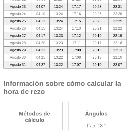
Agosto 23
04:07
13:24
17:17
20:28
22:31
Agosto 24
04:10
13:24
17:16
20:26
22:28
Agosto 25
04:12
13:24
17:15
20:23
22:25
Agosto 26
04:15
13:24
17:13
20:21
22:22
Agosto 27
04:17
13:23
17:12
20:19
22:19
Agosto 28
04:20
13:23
17:11
20:17
22:16
Agosto 29
04:22
13:23
17:09
20:15
22:13
Agosto 30
04:25
13:22
17:08
20:13
22:10
Agosto 31
04:27
13:22
17:07
20:10
22:07
Información sobre cómo calcular la
hora de rezo
Métodos de
Ángulos
cálculo
Fajr: 18 °