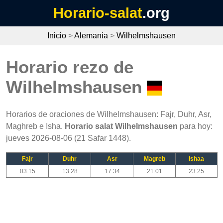
Horario-salat
.org
Inicio
>
Alemania
>
Wilhelmshausen
Horario rezo de
Wilhelmshausen
Horarios de oraciones de Wilhelmshausen: Fajr, Duhr, Asr,
Maghreb e Isha.
Horario salat Wilhelmshausen
para hoy:
jueves 2026-08-06 (21 Safar 1448).
Fajr
Duhr
Asr
Magreb
Ishaa
03:15
13:28
17:34
21:01
23:25