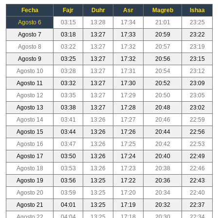
Fecha
Fajr
Duhr
Asr
Magreb
Ishaa
Agosto 6
03:15
13:28
17:34
21:01
23:25
Agosto 7
03:18
13:27
17:33
20:59
23:22
Agosto 8
03:22
13:27
17:32
20:57
23:19
Agosto 9
03:25
13:27
17:32
20:56
23:15
Agosto 10
03:28
13:27
17:31
20:54
23:12
Agosto 11
03:32
13:27
17:30
20:52
23:09
Agosto 12
03:35
13:27
17:29
20:50
23:05
Agosto 13
03:38
13:27
17:28
20:48
23:02
Agosto 14
03:41
13:26
17:27
20:46
22:59
Agosto 15
03:44
13:26
17:26
20:44
22:56
Agosto 16
03:47
13:26
17:25
20:42
22:53
Agosto 17
03:50
13:26
17:24
20:40
22:49
Agosto 18
03:53
13:26
17:23
20:38
22:46
Agosto 19
03:56
13:25
17:22
20:36
22:43
Agosto 20
03:59
13:25
17:20
20:34
22:40
Agosto 21
04:01
13:25
17:19
20:32
22:37
Agosto 22
04:04
13:25
17:18
20:30
22:34