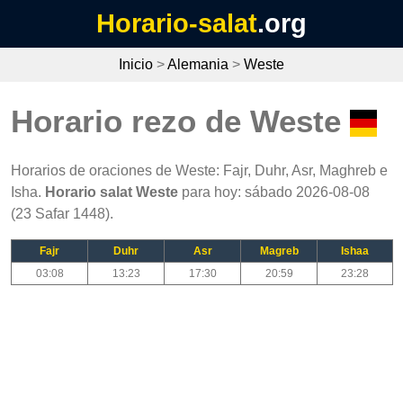
Horario-salat
.org
Inicio
>
Alemania
>
Weste
Horario rezo de Weste
Horarios de oraciones de Weste: Fajr, Duhr, Asr, Maghreb e
Isha.
Horario salat Weste
para hoy: sábado 2026-08-08
(23 Safar 1448).
Fajr
Duhr
Asr
Magreb
Ishaa
03:08
13:23
17:30
20:59
23:28