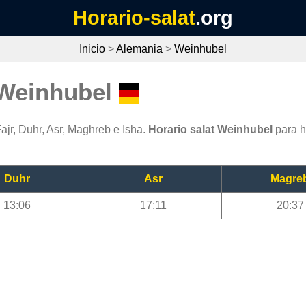
Horario-salat
.org
Inicio
>
Alemania
>
Weinhubel
 Weinhubel
jr, Duhr, Asr, Maghreb e Isha.
Horario salat Weinhubel
para h
Duhr
Asr
Magre
13:06
17:11
20:37