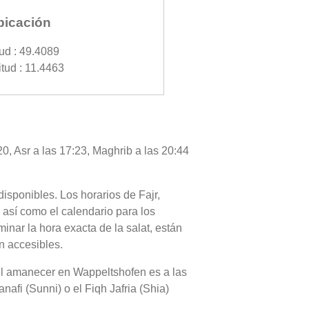
bicación
tud : 49.4089
tud : 11.4463
0, Asr a las 17:23, Maghrib a las 20:44
disponibles. Los horarios de Fajr,
 así como el calendario para los
nar la hora exacta de la salat, están
n accesibles.
 del amanecer en Wappeltshofen es a las
nafi (Sunni) o el Fiqh Jafria (Shia)