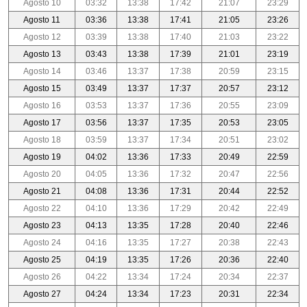
Agosto 10
03:32
13:38
17:42
21:07
23:29
Agosto 11
03:36
13:38
17:41
21:05
23:26
Agosto 12
03:39
13:38
17:40
21:03
23:22
Agosto 13
03:43
13:38
17:39
21:01
23:19
Agosto 14
03:46
13:37
17:38
20:59
23:15
Agosto 15
03:49
13:37
17:37
20:57
23:12
Agosto 16
03:53
13:37
17:36
20:55
23:09
Agosto 17
03:56
13:37
17:35
20:53
23:05
Agosto 18
03:59
13:37
17:34
20:51
23:02
Agosto 19
04:02
13:36
17:33
20:49
22:59
Agosto 20
04:05
13:36
17:32
20:47
22:56
Agosto 21
04:08
13:36
17:31
20:44
22:52
Agosto 22
04:10
13:36
17:29
20:42
22:49
Agosto 23
04:13
13:35
17:28
20:40
22:46
Agosto 24
04:16
13:35
17:27
20:38
22:43
Agosto 25
04:19
13:35
17:26
20:36
22:40
Agosto 26
04:22
13:34
17:24
20:34
22:37
Agosto 27
04:24
13:34
17:23
20:31
22:34