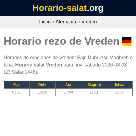
Horario-salat
.org
Inicio
>
Alemania
>
Vreden
Horario rezo de Vreden
Horarios de oraciones de Vreden: Fajr, Duhr, Asr, Maghreb e
Isha.
Horario salat Vreden
para hoy: sábado 2026-08-08
(23 Safar 1448).
Fajr
Duhr
Asr
Magreb
Ishaa
03:25
13:38
17:44
21:11
23:36