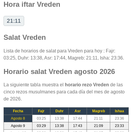
Hora iftar Vreden
21:11
Salat Vreden
Lista de horarios de salat para Vreden para hoy : Fajr:
03:25, Duhr: 13:38, Asr: 17:44, Magreb: 21:11, Isha: 23:36.
Horario salat Vreden agosto 2026
La siguiente tabla muestra el
horario rezo Vreden
de las
cinco rezos musulmanes para cada día del mes de agosto
de 2026.
Fecha
Fajr
Duhr
Asr
Magreb
Ishaa
Agosto 8
03:25
13:38
17:44
21:11
23:36
Agosto 9
03:29
13:38
17:43
21:09
23:33