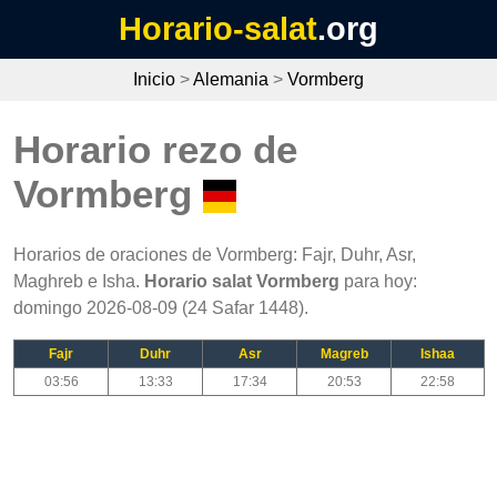
Horario-salat
.org
Inicio
>
Alemania
>
Vormberg
Horario rezo de
Vormberg
Horarios de oraciones de Vormberg: Fajr, Duhr, Asr,
Maghreb e Isha.
Horario salat Vormberg
para hoy:
domingo 2026-08-09 (24 Safar 1448).
Fajr
Duhr
Asr
Magreb
Ishaa
03:56
13:33
17:34
20:53
22:58