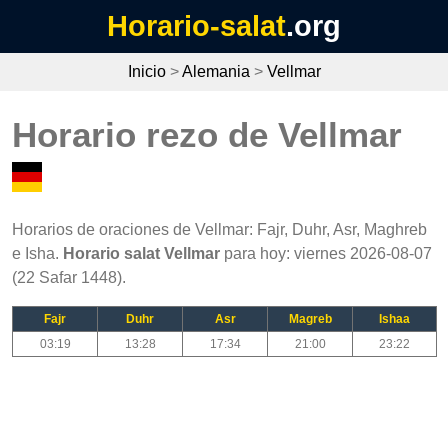
Horario-salat
.org
Inicio
>
Alemania
>
Vellmar
Horario rezo de Vellmar
Horarios de oraciones de Vellmar: Fajr, Duhr, Asr, Maghreb
e Isha.
Horario salat Vellmar
para hoy: viernes 2026-08-07
(22 Safar 1448).
Fajr
Duhr
Asr
Magreb
Ishaa
03:19
13:28
17:34
21:00
23:22