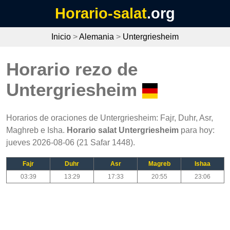
Horario-salat
.org
Inicio
>
Alemania
>
Untergriesheim
Horario rezo de
Untergriesheim
Horarios de oraciones de Untergriesheim: Fajr, Duhr, Asr,
Maghreb e Isha.
Horario salat Untergriesheim
para hoy:
jueves 2026-08-06 (21 Safar 1448).
Fajr
Duhr
Asr
Magreb
Ishaa
03:39
13:29
17:33
20:55
23:06