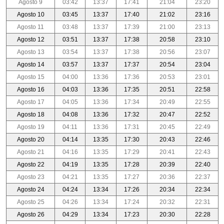
Agosto 9
03:42
13:37
17:41
21:04
23:20
Agosto 10
03:45
13:37
17:40
21:02
23:16
Agosto 11
03:48
13:37
17:39
21:00
23:13
Agosto 12
03:51
13:37
17:38
20:58
23:10
Agosto 13
03:54
13:37
17:38
20:56
23:07
Agosto 14
03:57
13:37
17:37
20:54
23:04
Agosto 15
04:00
13:36
17:36
20:53
23:01
Agosto 16
04:03
13:36
17:35
20:51
22:58
Agosto 17
04:05
13:36
17:34
20:49
22:55
Agosto 18
04:08
13:36
17:32
20:47
22:52
Agosto 19
04:11
13:36
17:31
20:45
22:49
Agosto 20
04:14
13:35
17:30
20:43
22:46
Agosto 21
04:16
13:35
17:29
20:41
22:43
Agosto 22
04:19
13:35
17:28
20:39
22:40
Agosto 23
04:21
13:35
17:27
20:36
22:37
Agosto 24
04:24
13:34
17:26
20:34
22:34
Agosto 25
04:26
13:34
17:24
20:32
22:31
Agosto 26
04:29
13:34
17:23
20:30
22:28