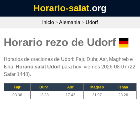
Horario-salat
.org
Inicio
>
Alemania
>
Udorf
Horario rezo de Udorf
Horarios de oraciones de Udorf: Fajr, Duhr, Asr, Maghreb e
Isha.
Horario salat Udorf
para hoy: viernes 2026-08-07 (22
Safar 1448).
Fajr
Duhr
Asr
Magreb
Ishaa
03:36
13:38
17:43
21:07
23:26