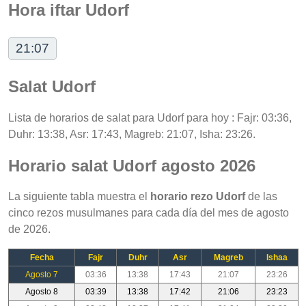
Hora iftar Udorf
21:07
Salat Udorf
Lista de horarios de salat para Udorf para hoy : Fajr: 03:36,
Duhr: 13:38, Asr: 17:43, Magreb: 21:07, Isha: 23:26.
Horario salat Udorf agosto 2026
La siguiente tabla muestra el
horario rezo Udorf
de las
cinco rezos musulmanes para cada día del mes de agosto
de 2026.
Fecha
Fajr
Duhr
Asr
Magreb
Ishaa
Agosto 7
03:36
13:38
17:43
21:07
23:26
Agosto 8
03:39
13:38
17:42
21:06
23:23