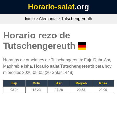
Horario-salat
.org
Inicio
>
Alemania
>
Tutschengereuth
Horario rezo de
Tutschengereuth
Horarios de oraciones de Tutschengereuth: Fajr, Duhr, Asr,
Maghreb e Isha.
Horario salat Tutschengereuth
para hoy:
miércoles 2026-08-05 (20 Safar 1448).
Fajr
Duhr
Asr
Magreb
Ishaa
03:24
13:23
17:28
20:53
23:09