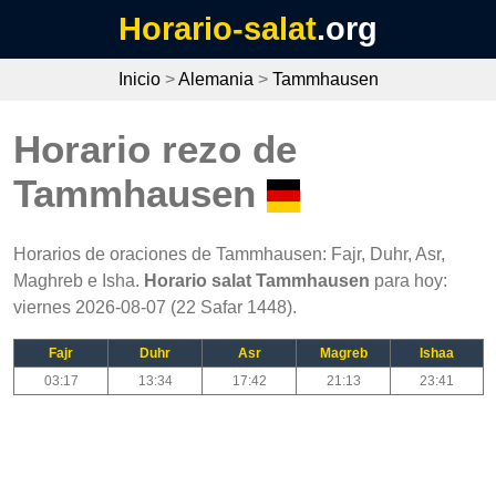
Horario-salat
.org
Inicio
>
Alemania
>
Tammhausen
Horario rezo de
Tammhausen
Horarios de oraciones de Tammhausen: Fajr, Duhr, Asr,
Maghreb e Isha.
Horario salat Tammhausen
para hoy:
viernes 2026-08-07 (22 Safar 1448).
Fajr
Duhr
Asr
Magreb
Ishaa
03:17
13:34
17:42
21:13
23:41