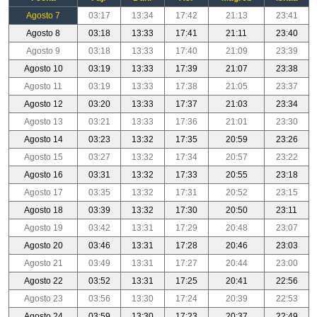
Agosto 7
03:17
13:34
17:42
21:13
23:41
Agosto 8
03:18
13:33
17:41
21:11
23:40
Agosto 9
03:18
13:33
17:40
21:09
23:39
Agosto 10
03:19
13:33
17:39
21:07
23:38
Agosto 11
03:19
13:33
17:38
21:05
23:37
Agosto 12
03:20
13:33
17:37
21:03
23:34
Agosto 13
03:21
13:33
17:36
21:01
23:30
Agosto 14
03:23
13:32
17:35
20:59
23:26
Agosto 15
03:27
13:32
17:34
20:57
23:22
Agosto 16
03:31
13:32
17:33
20:55
23:18
Agosto 17
03:35
13:32
17:31
20:52
23:15
Agosto 18
03:39
13:32
17:30
20:50
23:11
Agosto 19
03:42
13:31
17:29
20:48
23:07
Agosto 20
03:46
13:31
17:28
20:46
23:03
Agosto 21
03:49
13:31
17:27
20:44
23:00
Agosto 22
03:52
13:31
17:25
20:41
22:56
Agosto 23
03:56
13:30
17:24
20:39
22:53
Agosto 24
03:59
13:30
17:23
20:37
22:49