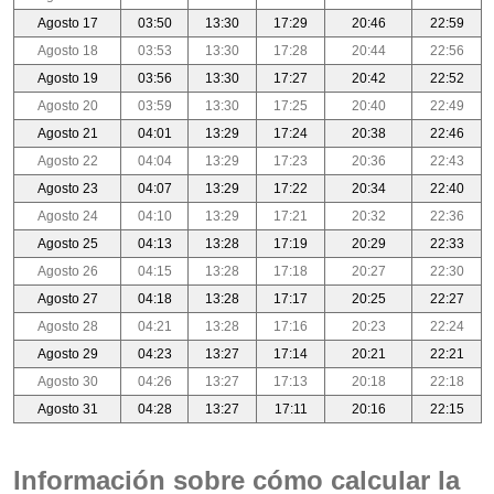
Agosto 17
03:50
13:30
17:29
20:46
22:59
Agosto 18
03:53
13:30
17:28
20:44
22:56
Agosto 19
03:56
13:30
17:27
20:42
22:52
Agosto 20
03:59
13:30
17:25
20:40
22:49
Agosto 21
04:01
13:29
17:24
20:38
22:46
Agosto 22
04:04
13:29
17:23
20:36
22:43
Agosto 23
04:07
13:29
17:22
20:34
22:40
Agosto 24
04:10
13:29
17:21
20:32
22:36
Agosto 25
04:13
13:28
17:19
20:29
22:33
Agosto 26
04:15
13:28
17:18
20:27
22:30
Agosto 27
04:18
13:28
17:17
20:25
22:27
Agosto 28
04:21
13:28
17:16
20:23
22:24
Agosto 29
04:23
13:27
17:14
20:21
22:21
Agosto 30
04:26
13:27
17:13
20:18
22:18
Agosto 31
04:28
13:27
17:11
20:16
22:15
Información sobre cómo calcular la