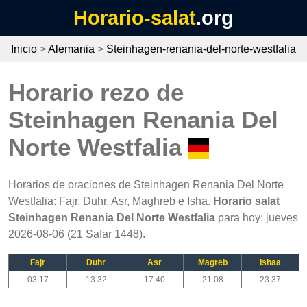
Horario-salat
.org
Inicio
>
Alemania
>
Steinhagen-renania-del-norte-westfalia
Horario rezo de
Steinhagen Renania Del
Norte Westfalia
Horarios de oraciones de Steinhagen Renania Del Norte
Westfalia: Fajr, Duhr, Asr, Maghreb e Isha.
Horario salat
Steinhagen Renania Del Norte Westfalia
para hoy: jueves
2026-08-06 (21 Safar 1448).
Fajr
Duhr
Asr
Magreb
Ishaa
03:17
13:32
17:40
21:08
23:37