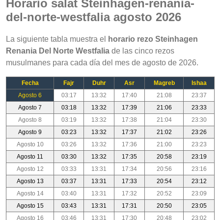
Horario salat Steinhagen-renania-
del-norte-westfalia agosto 2026
La siguiente tabla muestra el
horario rezo Steinhagen
Renania Del Norte Westfalia
de las cinco rezos
musulmanes para cada día del mes de agosto de 2026.
Fecha
Fajr
Duhr
Asr
Magreb
Ishaa
Agosto 6
03:17
13:32
17:40
21:08
23:37
Agosto 7
03:18
13:32
17:39
21:06
23:33
Agosto 8
03:19
13:32
17:38
21:04
23:30
Agosto 9
03:23
13:32
17:37
21:02
23:26
Agosto 10
03:26
13:32
17:36
21:00
23:23
Agosto 11
03:30
13:32
17:35
20:58
23:19
Agosto 12
03:33
13:31
17:34
20:56
23:16
Agosto 13
03:37
13:31
17:33
20:54
23:12
Agosto 14
03:40
13:31
17:32
20:52
23:09
Agosto 15
03:43
13:31
17:31
20:50
23:05
Agosto 16
03:46
13:31
17:30
20:48
23:02