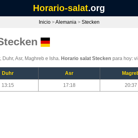
Horario-salat
.org
Inicio
>
Alemania
>
Stecken
 Stecken
, Duhr, Asr, Maghreb e Isha.
Horario salat Stecken
para hoy: v
Duhr
Asr
Magre
13:15
17:18
20:37