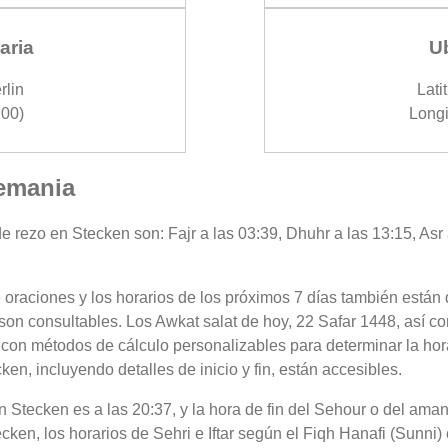
aria
U
rlin
Lati
00)
Longi
lemania
e rezo en Stecken son: Fajr a las 03:39, Dhuhr a las 13:15, Asr 
 oraciones y los horarios de los próximos 7 días también están 
son consultables. Los Awkat salat de hoy, 22 Safar 1448, así c
 con métodos de cálculo personalizables para determinar la hora
n, incluyendo detalles de inicio y fin, están accesibles.
 en Stecken es a las 20:37, y la hora de fin del Sehour o del am
ken, los horarios de Sehri e Iftar según el Fiqh Hanafi (Sunni) 