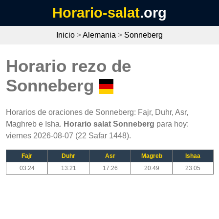
Horario-salat
.org
Inicio
>
Alemania
>
Sonneberg
Horario rezo de
Sonneberg
Horarios de oraciones de Sonneberg: Fajr, Duhr, Asr,
Maghreb e Isha.
Horario salat Sonneberg
para hoy:
viernes 2026-08-07 (22 Safar 1448).
Fajr
Duhr
Asr
Magreb
Ishaa
03:24
13:21
17:26
20:49
23:05