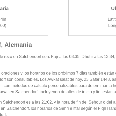
aria
U
rlin
Lati
00)
Long
f, Alemania
 rezo en Salchendorf son: Fajr a las 03:35, Dhuhr a las 13:34, 
 oraciones y los horarios de los próximos 7 días también están 
orf son consultables. Los Awkat salat de hoy, 23 Safar 1448, a
 , con métodos de cálculo personalizables para determinar la ho
wal en Salchendorf, incluyendo detalles de inicio y fin, están 
 en Salchendorf es a las 21:02, y la hora de fin del Sehour o de
en Salchendorf, los horarios de Sehri e Iftar según el Fiqh Hanaf
orf.