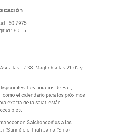
bicación
tud : 50.7975
itud : 8.015
Asr a las 17:38, Maghrib a las 21:02 y
disponibles. Los horarios de Fajr,
sí como el calendario para los próximos
ra exacta de la salat, están
accesibles.
l amanecer en Salchendorf es a las
i (Sunni) o el Fiqh Jafria (Shia)