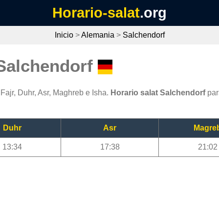
Horario-salat
.org
Inicio
>
Alemania
>
Salchendorf
 Salchendorf
Fajr, Duhr, Asr, Maghreb e Isha.
Horario salat Salchendorf
par
Duhr
Asr
Magre
13:34
17:38
21:02